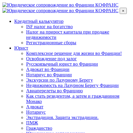
×
Кредитный калькулятор
ISF налог на богатство
Налог на прирост капитала при продаже
недвижимости
Регистрационные сборы
Юрист
Комплексное решение для жизни во Франции!
Освобождение под залог
Русскоязычный юрист во Франции
Адвокат во Франции
Нотариус во Франции
Экскурсии по Лазурному Берегу
Недвижимость на Лазурном Берегу Франции
Авиаперелеты во Францию
Как стать резидентом, а затем и гражданином
Монако
Адвокат
Нотариус
Экстрадиция. Защита экстрадиции.
ПМЖ
Гражданство