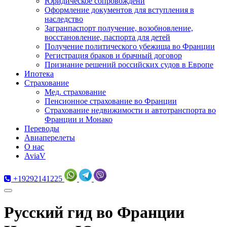
Юридическое сопровождени
Оформление документов для вступления в
наследство
Загранпаспорт получение, возобновление,
восстановление, паспорта для детей
Получение политического убежища во Франции
Регистрация браков и брачный договор
Признание решений российских судов в Европе
Ипотека
Страхование
Мед. страхование
Пенсионное страхование во Франции
Страхование недвижимости и автотранспорта во
Франции и Монако
Переводы
Авиаперелеты
О нас
AviaV
+19292141225
Русский гид во Франции