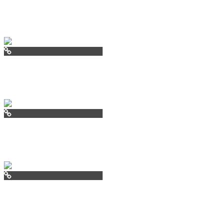
cofrancecom
oslo.ru
mdkdepozit.ru
chalet24.ru