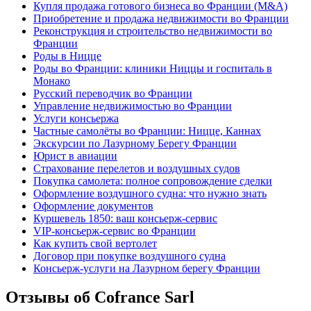
Купля продажа готового бизнеса во Франции (M&A)
Приобретение и продажа недвижимости во Франции
Реконструкция и строительство недвижимости во
Франции
Роды в Ницце
Роды во Франции: клиники Ниццы и госпиталь в
Монако
Русский переводчик во Франции
Управление недвижимостью во Франции
Услуги консьержа
Частные самолёты во Франции: Ницце, Каннах
Экскурсии по Лазурному Берегу Франции
Юрист в авиации
Страхование перелетов и воздушных судов
Покупка самолета: полное сопровождение сделки
Оформление воздушного судна: что нужно знать
Оформление документов
Куршевель 1850: ваш консьерж-сервис
VIP-консьерж-сервис во Франции
Как купить свой вертолет
Договор при покупке воздушного судна
Консьерж-услуги на Лазурном берегу Франции
Отзывы об Cofrance Sarl