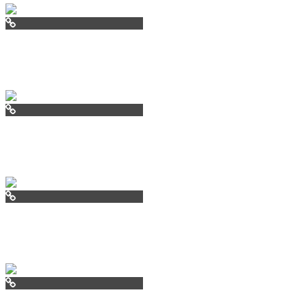
pearlisland.ru
villamala.ru
negresco.co