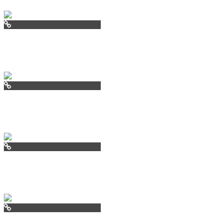
oslo.ru
mdkdepozit.ru
chalet24.ru