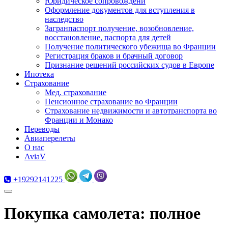
Юридическое сопровождени
Оформление документов для вступления в
наследство
Загранпаспорт получение, возобновление,
восстановление, паспорта для детей
Получение политического убежища во Франции
Регистрация браков и брачный договор
Признание решений российских судов в Европе
Ипотека
Страхование
Мед. страхование
Пенсионное страхование во Франции
Страхование недвижимости и автотранспорта во
Франции и Монако
Переводы
Авиаперелеты
О нас
AviaV
+19292141225
Покупка самолета: полное