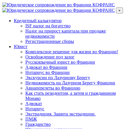
×
Кредитный калькулятор
ISF налог на богатство
Налог на прирост капитала при продаже
недвижимости
Регистрационные сборы
Юрист
Комплексное решение для жизни во Франции!
Освобождение под залог
Русскоязычный юрист во Франции
Адвокат во Франции
Нотариус во Франции
Экскурсии по Лазурному Берегу
Недвижимость на Лазурном Берегу Франции
Авиаперелеты во Францию
Как стать резидентом, а затем и гражданином
Монако
Адвокат
Нотариус
Экстрадиция. Защита экстрадиции.
ПМЖ
Гражданство