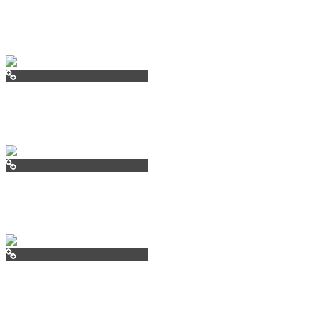
pearlisland.ru
villamala.ru
negresco.co
papanizzafr