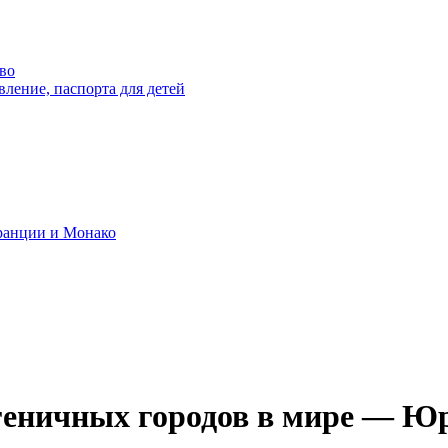
во
вление, паспорта для детей
ранции и Монако
геничных городов в мире — Юр