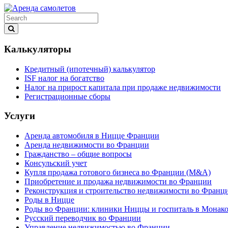
Калькуляторы
Кредитный (ипотечный) калькулятор
ISF налог на богатство
Налог на прирост капитала при продаже недвижимости
Регистрационные сборы
Услуги
Аренда автомобиля в Ницце Франции
Аренда недвижимости во Франции
Гражданство – общие вопросы
Консульский учет
Купля продажа готового бизнеса во Франции (M&A)
Приобретение и продажа недвижимости во Франции
Реконструкция и строительство недвижимости во Франц
Роды в Ницце
Роды во Франции: клиники Ниццы и госпиталь в Монак
Русский переводчик во Франции
Управление недвижимостью во Франции