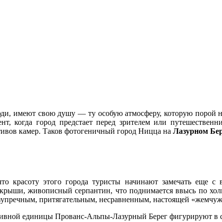
люди, имеют свою душу — ту особую атмосферу, которую порой 
нт, когда город предстает перед зрителем или путешественн
ктивов камер. Таков фотогеничный город Ницца на
Лазурном Бе
что красоту этого города туристы начинают замечать еще с 
 крыши, живописный серпантин, что поднимается ввысь по холм
безупречным, притягательным, несравненным, настоящей «жемчу
ивной единицы Прованс-Альпы-Лазурный Берег фигурируют в спи