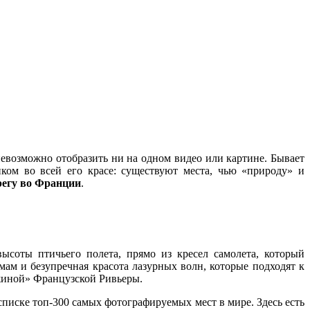
невозможно отобразить ни на одном видео или картине. Бывает
иком во всей его красе: существуют места, чью «природу» и
регу во Франции
.
высоты птичьего полета, прямо из кресел самолета, который
ам и безупречная красота лазурных волн, которые подходят к
жиной» Французской Ривьеры.
ске топ-300 самых фотографируемых мест в мире. Здесь есть