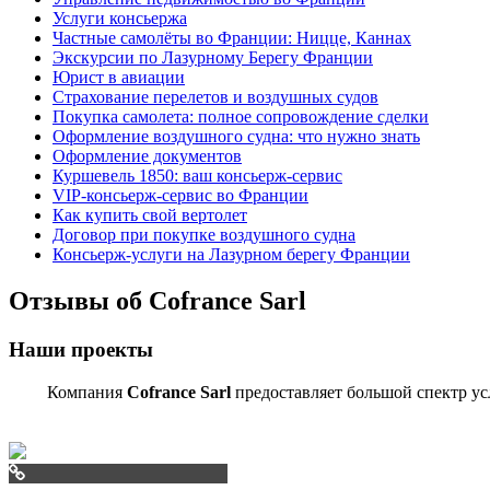
Услуги консьержа
Частные самолёты во Франции: Ницце, Каннах
Экскурсии по Лазурному Берегу Франции
Юрист в авиации
Страхование перелетов и воздушных судов
Покупка самолета: полное сопровождение сделки
Оформление воздушного судна: что нужно знать
Оформление документов
Куршевель 1850: ваш консьерж-сервис
VIP-консьерж-сервис во Франции
Как купить свой вертолет
Договор при покупке воздушного судна
Консьерж-услуги на Лазурном берегу Франции
Отзывы об Cofrance Sarl
Наши проекты
Компания
Cofrance Sarl
предоставляет большой спектр у