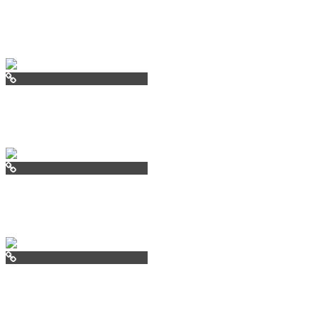
aviav.ru
arendal.ru
cofrancecom
oslo.ru