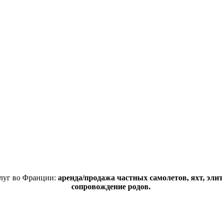
слуг во Франции:
аренда/продажа частных самолетов, яхт, эл
сопровождение родов.