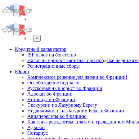
×
Кредитный калькулятор
ISF налог на богатство
Налог на прирост капитала при продаже недвижим
Регистрационные сборы
Юрист
Комплексное решение для жизни во Франции!
Освобождение под залог
Русскоязычный юрист во Франции
Адвокат во Франции
Нотариус во Франции
Экскурсии по Лазурному Берегу
Недвижимость на Лазурном Берегу Франции
Авиаперелеты во Францию
Как стать резидентом, а затем и гражданином Мона
Адвокат
Нотариус
Экстрадиция. Защита экстрадиции.