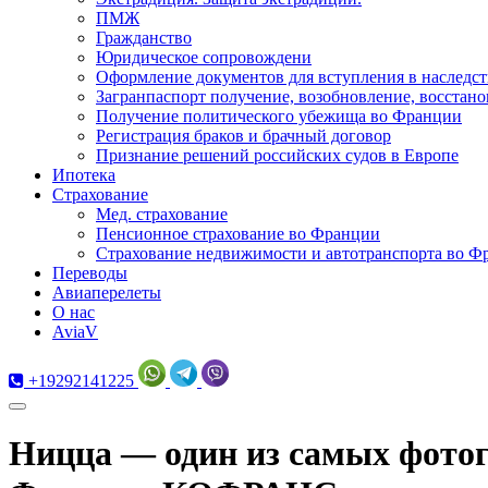
ПМЖ
Гражданство
Юридическое сопровождени
Оформление документов для вступления в наследст
Загранпаспорт получение, возобновление, восстано
Получение политического убежища во Франции
Регистрация браков и брачный договор
Признание решений российских судов в Европе
Ипотека
Страхование
Мед. страхование
Пенсионное страхование во Франции
Страхование недвижимости и автотранспорта во Ф
Переводы
Авиаперелеты
О нас
AviaV
+19292141225
Ницца — один из самых фото