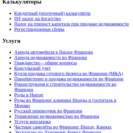
Калькуляторы
Кредитный (ипотечный) калькулятор
ISF налог на богатство
Налог на прирост капитала при продаже недвижимости
Регистрационные сборы
Услуги
Аренда автомобиля в Ницце Франции
Аренда недвижимости во Франции
Гражданство – общие вопросы
Консульский учет
Купля продажа готового бизнеса во Франции (M&A)
Приобретение и продажа недвижимости во Франции
Реконструкция и строительство недвижимости во
Франции
Роды в Ницце
Роды во Франции: клиники Ниццы и госпиталь в
Монако
Русский переводчик во Франции
Управление недвижимостью во Франции
Услуги консьержа
Частные самолёты во Франции: Ницце, Каннах
Экскурсии по Лазурному Берегу Франции