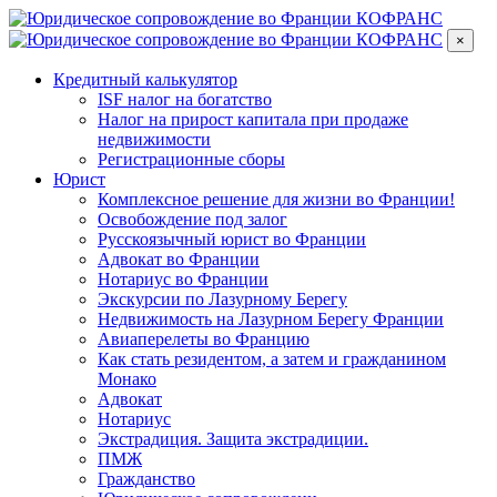
×
Кредитный калькулятор
ISF налог на богатство
Налог на прирост капитала при продаже
недвижимости
Регистрационные сборы
Юрист
Комплексное решение для жизни во Франции!
Освобождение под залог
Русскоязычный юрист во Франции
Адвокат во Франции
Нотариус во Франции
Экскурсии по Лазурному Берегу
Недвижимость на Лазурном Берегу Франции
Авиаперелеты во Францию
Как стать резидентом, а затем и гражданином
Монако
Адвокат
Нотариус
Экстрадиция. Защита экстрадиции.
ПМЖ
Гражданство