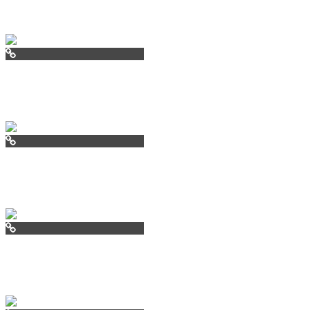
negresco.co
papanizzafr
lazurkafr