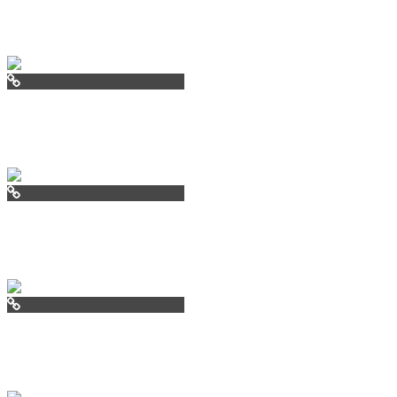
aviav.ru
arendal.ru
cofrancecom
oslo.ru