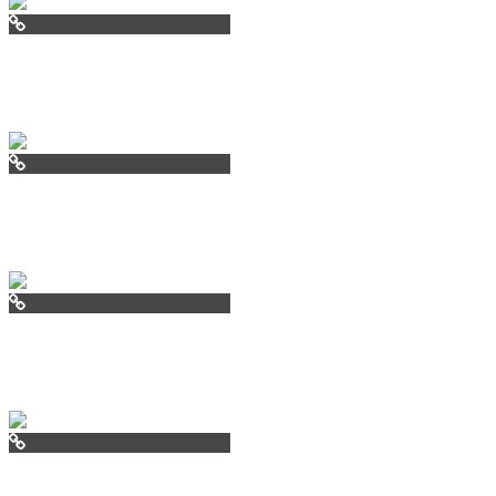
mdkdepozit.ru
chalet24.ru
pearlisland.ru
villamala.ru